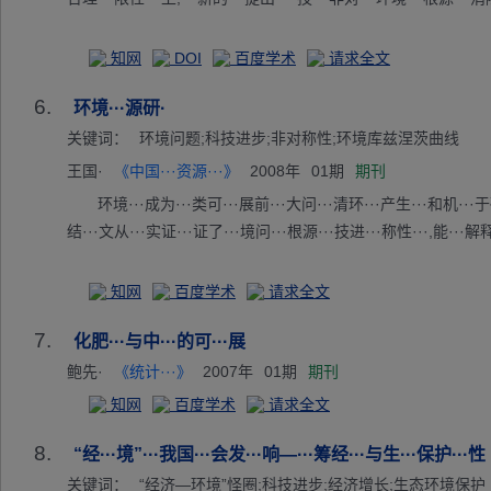
知网
DOI
百度学术
请求全文
6.
环境···源研·
关键词：
环境问题;科技进步;非对称性;环境库兹涅茨曲线
王国·
《中国···资源···》
2008年
01期
期刊
环境···成为···类可···展前···大问···清环···产生···和机···于破·
结···文从···实证···证了···境问···根源···技进···称性···,能···解释
知网
百度学术
请求全文
7.
化肥···与中···的可···展
鲍先·
《统计···》
2007年
01期
期刊
知网
百度学术
请求全文
8.
“经···境”···我国···会发···响—···筹经···与生···保护···性
关键词：
“经济—环境”怪圈;科技进步;经济增长;生态环境保护