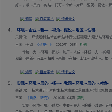
好···。根···具有···的结···们可···个新···对环···涅茨···说做···解
知网
百度学术
请求全文
4.
环境···企业···新—···视角···假说···地区···性研·
关键词：
环境规制;技术创新;波特假说;低碳经济;经济与环境
王国···王动
《科技···》
2010年
05期
期刊
传统···为,···环境···策必···加厂···人成···降低···力,···的经··
和企···创新···有显···相关···果性···在相···上证···波特···。根··
知网
百度学术
请求全文
5.
实现···环境···展的···择—···我国···环境···展的···对策··
关键词：
技术进步非对称性;技术库兹涅茨曲线;环境问题;协
王国·
《自然···研究》
2010年
04期
期刊
实现···环境···展,···续发···本要···是人···的重···难题···选择
合理···限性···上,···新的···提出···"技···非对···环境···根源···消