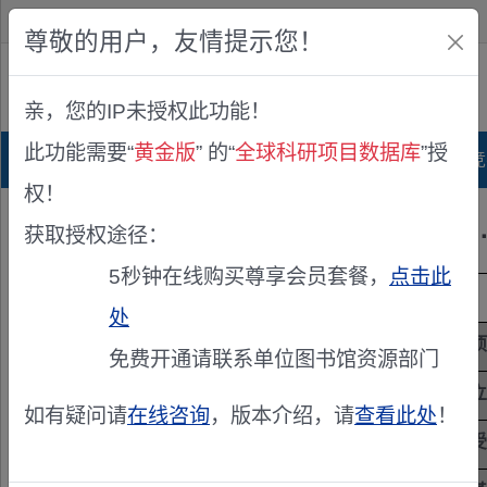
欢迎您！
IP:216.73.216.150
尊敬的用户，友情提示您！
公众版
亲，您的IP未授权此功能！
查看说明
此功能需要“
黄金版
” 的“
全球科研项目数据库
”授
首页
科研项目库
项目指南库
奖项竞
权！
统筹··
获取授权途径：
5秒钟在线购买尊享会员套餐，
点击此
项目来源
国家···学基···SS···
处
项目主持人
项
王国·
免费开通请联系单位图书馆资源部门
立项年度
立
2005
如有疑问请
在线咨询
，版本介绍，请
查看此处
！
项目级别
受
国家·