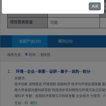
学科代码
基
未公开
关闭
参与者
参
未公开
项目受资助省
河南·
全部产出(
10
)
期刊(
10
)
排序方式：
时间
相关性
1.
环境···企业···新影···证研···基于···说的···较分·
关键词：
技术创新 波特假说 环境规制 低碳经济 经济与环境协调发展 
南大学省部共建科研项目“科技进步非对称性与环境污染之区域分异及因果关系研
理科学 专题：宏观经济管理与可持续发展 企业经济 分类号：F273
王动···印
期刊