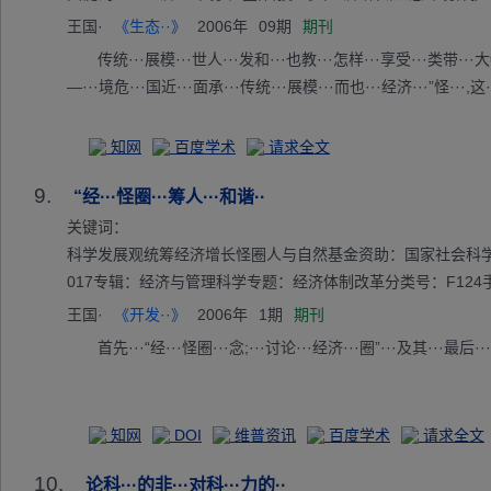
王国·
《生态··》
2006年
09期
期刊
传统···展模···世人···发和···也教···怎样···享受···类带···大物
—···境危···国近···面承···传统···展模···而也···经济···”怪···,
知网
百度学术
请求全文
9.
“经···怪圈···筹人···和谐··
关键词：
科学发展观统筹经济增长怪圈人与自然基金资助：国家社会科学基金资助项目（0
017专辑：经济与管理科学专题：经济体制改革分类号：F124
王国·
《开发··》
2006年
1期
期刊
首先···“经···怪圈···念;···讨论···经济···圈”···及其···最后··
知网
DOI
维普资讯
百度学术
请求全文
10.
论科···的非···对科···力的··