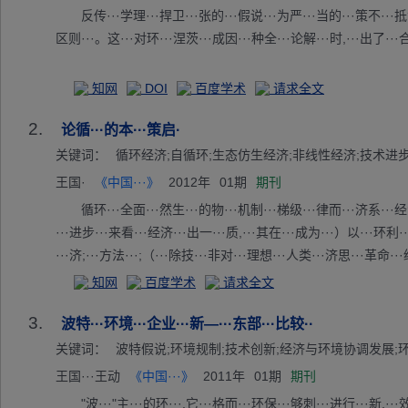
反传···学理···捍卫···张的···假说···为严···当的···策不···抵消
区则···。这···对环···涅茨···成因···种全···论解···时,···出了···
知网
DOI
百度学术
请求全文
2.
论循···的本···策启·
关键词：
循环经济;自循环;生态仿生经济;非线性经济;技术进
王国·
《中国···》
2012年
01期
期刊
循环···全面···然生···的物···机制···梯级···律而···济系···经
···进步···来看···经济···出一···质,···其在···成为···）以···环利·
···济;···方法···;（···除技···非对···理想···人类···济思···革命·
知网
百度学术
请求全文
3.
波特···环境···企业···新—···东部···比较··
关键词：
波特假说;环境规制;技术创新;经济与环境协调发展;
王国···王动
《中国···》
2011年
01期
期刊
"波···"主···的环···,它···格而···环保···够刺···进行···新,··