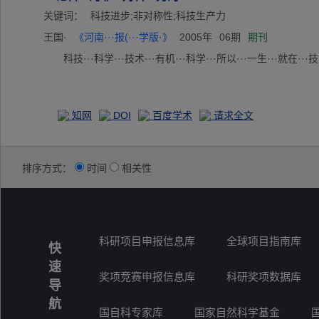
关键词：
科技进步;非对称性;科技生产力
王国·
《河南···报(···学版·》
2005年
06期
期刊
科技···科学···技术···有机···科学···所以···一生···就在···技
知网
DOI
百度学术
请求全文
排序方式：
时间
相关性
科研项目申报信息库
全球项目指南库
快
速
奖项竞赛申报信息库
科研奖项数据库
导
航
国自科专家库
国家自然科学基金