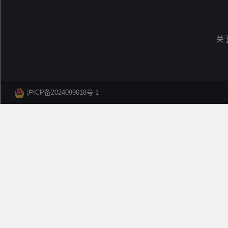
关
沪ICP备2024099018号-1