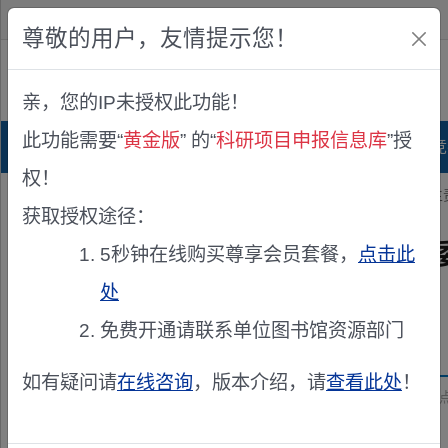
欢迎您！
IP:216.73.217.55
尊敬的用户，友情提示您！
公众版
亲，您的IP未授权此功能！
查看说明
此功能需要“
黄金版
” 的“
科研项目申报信息库
”授
首页
科研项目库
项目指南库
奖项竞
权！
您的位置：
首页
>
科研资讯
> 关于印发《国家自然科学基金委员会 
获取授权途径：
关于印发《国家自然科学基金
5秒钟在线购买尊享会员套餐，
点击此
行）》的通知
处
免费开通请联系单位图书馆资源部门
发布机构：
国家自然科学基金委员会
如有疑问请
在线咨询
，版本介绍，请
查看此处
！
资助来源：
关于印发《国家自然科学基金委员会 主责国家重