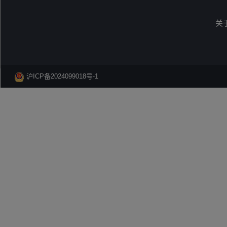
关
沪ICP备2024099018号-1