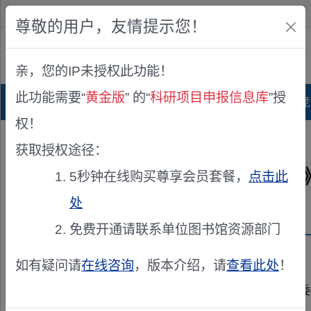
欢迎您！
IP:216.73.216.189
尊敬的用户，友情提示您！
公众版
亲，您的IP未授权此功能！
查看说明
此功能需要“
黄金版
” 的“
科研项目申报信息库
”授
首页
科研项目库
项目指南库
奖项竞
权！
您的位置：
首页
>
科研资讯
> 关于发布《科研诚信规范手册》的通知
获取授权途径：
关于发布《科研诚信规范手册
5秒钟在线购买尊享会员套餐，
点击此
处
发布机构：
国家自然科学基金委员会办公室
免费开通请联系单位图书馆资源部门
资助来源：
关于发布《科研诚信规范手册》的通知
如有疑问请
在线咨询
，版本介绍，请
查看此处
！
《科研诚信规范手册》业经2023年11月28日