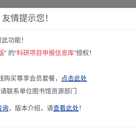
，友情提示您！
权此功能！
赛库
人才专家库
全球文献服务
科研工具
版
” 的“
科研项目申报信息库
”授权！
开国家重点研发计划“稀土新材料”重点专项2023年度正式申报项目视频
心关于召开国家重点研发计划“稀土新
线购买尊享会员套餐，
点击此处
的通知
通请联系单位图书馆资源部门
咨询
，版本介绍，请
查看此处
！
研发计划“稀土新材料”重点专项2023年度正式申报项目视频答辩评审