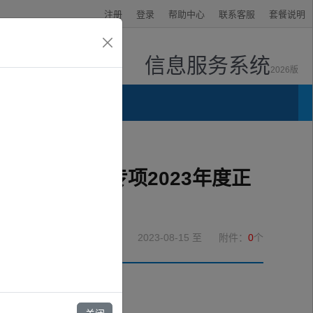
注册
登录
帮助中心
联系客服
套餐说明
信息服务系统
2026版
资讯中心
答辩评审会议的通知
材料”重点专项2023年度正
2023-08-15
至
附件：
0
个
会议的通知