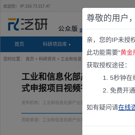
欢迎您！
IP:216.73.217.47
尊敬的用户
公众版
查看说明
亲，您的IP未授
首页
科研项目库
项目指南库
奖项竞
此功能需要“
黄金
您的位置：
首页
>
科研资讯
> 工业和信息化部产业发展促进中心关于召
获取授权途径：
工业和信息化部产业发展促进中
5秒钟在
式申报项目视频答辩评审会议
免费开
发布机构：
工业和信息化部产业发展促进中心
如有疑问请
在线
资助来源：
工业和信息化部产业发展促进中心关于召开国家重点