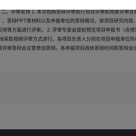
排，“稀土新材料”重点专项将于8月下旬开展2023年度指南
23日 二、评审安排 1. 本次视频答辩评审执行项目评审和预算
）、答辩PPT等材料以及申报单位的答辩情况，就项目研究内容
排等方面进行评审。 2. 评审专家会提前预览项目申报书（含
次答辩采取视频评审方式进行。各项目负责人分别在项目申报单位
评审答辩会议室参加答辩。各申报项目具体答辩时间和答辩会议室