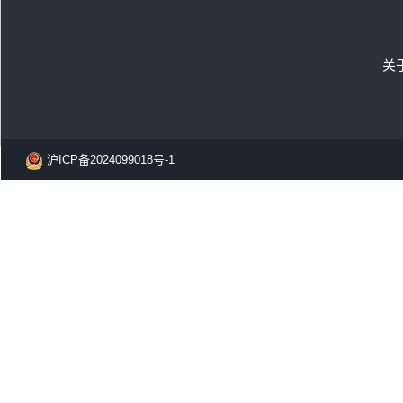
关
沪ICP备2024099018号-1