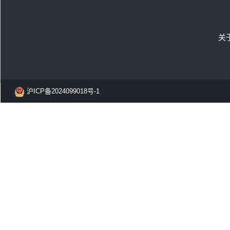
关
沪ICP备2024099018号-1