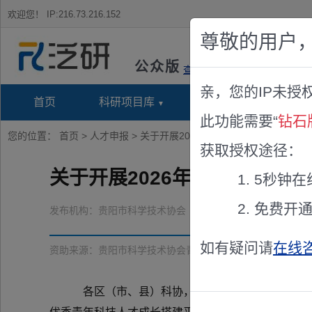
欢迎您！
IP:216.73.216.152
尊敬的用户
公众版
查看说明
亲，您的IP未授
首页
科研项目库
项目指南库
奖项竞
此功能需要“
钻石
您的位置：
首页
>
人才申报
> 关于开展2026年度贵阳市科学技术协
获取授权途径：
关于开展2026年度贵阳市科
5秒钟在
免费开
发布机构：
贵阳市科学技术协会
如有疑问请
在线
资助来源：
贵阳市科学技术协会青年科技人才托举工程
各区（市、县）科协，市科协所属科技社团，