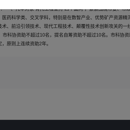
术协会青年科技人才托举工程管理办法（试行）》，现将开展2
下： 一、托举对象 青托工程坚持“四个面向”，紧紧围绕市委、
、医药科学类、交叉学科，特别是在数智产业、优势矿产资源精
术、前沿引领技术、现代工程技术、颠覆性技术创新攻关的一线青
，市科协资助不超过10名，提名自筹资助不超过10名。市科协
定，原则上连续资助2年。