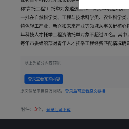
优秀青年科技人才成长搭建平台，根据《贵阳市科学技
称“青托工程”）托举对象遴选工作，有关事项通知如
一批在自然科学类、工程与技术科学类、农业科学类
特色轻工产业、新兴和未来产业等领域从事关键核心技
年科技人才托举工程资助托举对象不超过20名。其中
每年市委组织部对青年人才托举工程经费匹配情况确
以上为部分内容预览
登录查看完整内容
原文信息来自官方网站，
登录后可查看原文链接
附件：
3
个，
登录后可下载