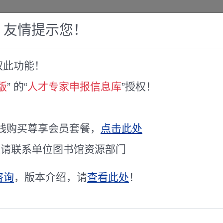
，友情提示您！
权此功能！
赛库
人才专家库
全球文献服务
科研工具
版
” 的“
人才专家申报信息库
”授权！
会青年科技人才托举工程托举对象遴选工作的通知
学技术协会青年科技人才托举工程托
线购买尊享会员套餐，
点击此处
通请联系单位图书馆资源部门
咨询
，版本介绍，请
查看此处
！
市科协所属高校和企事业科协，市科协团体会员单位，各有关单位