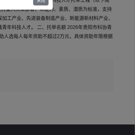
026年度贵阳市科协青年科技人才托举工程（以下简
关闭
市政府重大决策部署，以能力、素质、潜质为标准，支持
深加工产业、先进装备制造产业、新能源新材料产业、
年科技人才。 二、托举名额 2026年贵阳市科协青
资助人选每人每年资助不超过2万元，具体资助年限根据