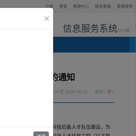
注册
登录
帮助中心
联系客服
套餐说明
信息服务系统
2026版
资讯中心
举对象遴选工作的通知
2026-05-14
至 2026-06-12
附件：
3
个
： 为进一步加强贵阳市科技后备人才队伍建设，为