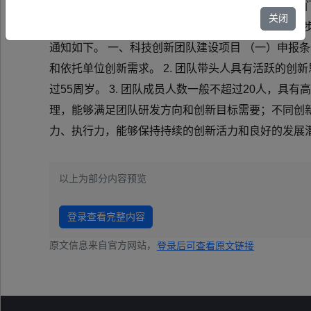
各市、县（区）科技管理部门，自治区相关部
关闭
区的安排部署，扎实推进“才聚宁夏1134行动”，进
通知如下。 一、科技创新团队建设项目 （一）申报
和依托单位创新需求。 2. 团队带头人具有活跃的
过55周岁。 3. 团队成员人数一般不超过20人，
理，能够满足团队研发方向和创新目标需要；不同创新
力、执行力，能够保持持续的创新活力和良好的发展潜力
以上为部分内容预览
登录查看完整内容
原文信息来自官方网站，
登录后可查看原文链接