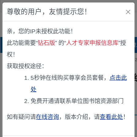
欢迎您！
IP:216.73.217.61
尊敬的用户，友情提示您！
公众版
亲，您的IP未授权此功能！
查看说明
此功能需要“
钻石版
” 的“
人才专家申报信息库
”授
首页
科研项目库
项目指南库
奖项竞
权！
您的位置：
首页
>
人才申报
> 宁夏回族自治区科技厅关于组织申报2
获取授权途径：
宁夏回族自治区科技厅关于组织
5秒钟在线购买尊享会员套餐，
点击此
目的通知
处
免费开通请联系单位图书馆资源部门
发布机构：
宁夏回族自治区科学技术厅
如有疑问请
在线咨询
，版本介绍，请
查看此处
！
资助来源：
宁夏回族自治区科技创新团队和高层次人才