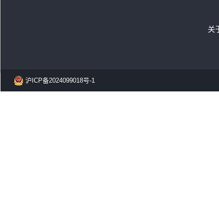
关
沪ICP备2024099018号-1